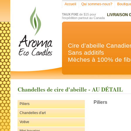
Accueil
Qui sommes-nous?
Boutiqu
TAUX FIXE
de $15 pour
LIVRAISON 
l’expédition partout au Canada
Cire d’abeille Canadie
Sans additifs
Mèches à 100% de fibr
Chandelles de cire d'abeille - AU DÉTAIL
Piliers
Piliers
Chandelles d'art
Votive